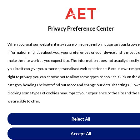
Privacy Preference Center
When you visit our website, it may store or retrieve information on your browser
information might be about you, your preferences or your device and is mostly 
make the site work as you expect it to. The information does not usually directly 
you, but it can give you a more personalised web experience. Because we respe
right to privacy, you can choose not to allow some types of cookies. Click on the 
category headings below to find out more and change our default settings. How
blocking some types of cookies may impact your experience of the site and the 
we are able to offer.
Reject All
Accept All