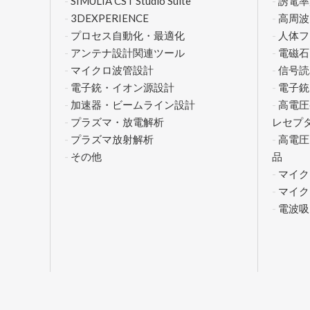
SIMULIA CST Studio Suite
誘電率
3DEXPERIENCE
高周波
プロセス自動化・最適化
人体フ
アンテナ設計関連ツール
電磁石
マイクロ波管設計
信号読
電子銃・イオン源設計
電子銃
加速器・ビームライン設計
高電圧
プラズマ・放電解析
レセプ
プラズマ放射解析
高電圧
その他
品
マイ
マイク
電波吸