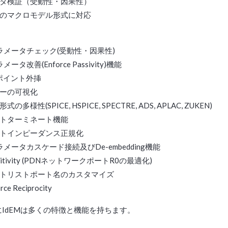
タ検証（受動性・因果性）
のマクロモデル形式に対応
ラメータチェック(受動性・因果性)
メータ改善(Enforce Passivity)機能
ポイント外挿
ーの可視化
式の多様性(SPICE, HSPICE, SPECTRE, ADS, APLAC, ZUKEN)
トターミネート機能
トインピーダンス正規化
ラメータカスケード接続及びDe-embedding機能
nsitivity (PDNネットワークポートR0の最適化)
トリストポート名のカスタマイズ
rce Reciprocity
IdEMは多くの特徴と機能を持ちます。