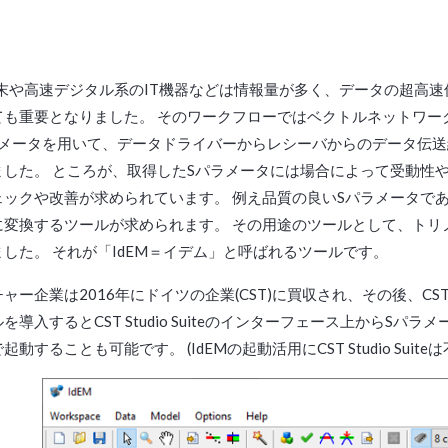
端末や高速デジタル系のIT機器などは情報量が多く、データの超高速
ても重要となりました。 そのワークフローではベクトルネットワー
ラメータを用いて、データドライバーからレシーバからのデータ伝送
ました。 ところが、取得したSパラメータには場合によって受動性
ックや改善が求められています。 例え品質の良いSパラメータであっ
変換するツールが求められます。 その用途のツールとして、トリノ工
した。 それが「IdEM＝イデム」と呼ばれるツールです。
ャー企業は2016年にドイツの企業(CST)に買収され、その後、CST S
を導入するとCST Studio Suiteのインターフェース上からS
動することも可能です。 (IdEMの起動活用にCST Studio Suite