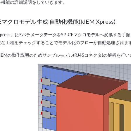
各機能の詳細説明をしていきます。
ICEマクロモデル生成 自動化機能(IdEM Xpress)
 Express」はSパラメータデータをSPICEマクロモデルへ変換す
要な工程をチェックすることでモデル化のフローが自動処理されま
dEMの動作説明のためサンプルモデル(RJ45コネクタ)の解析を行