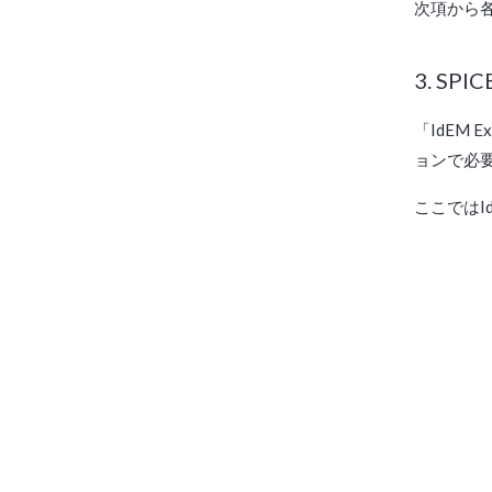
次項から
3. SP
「IdEM
ョンで必
ここではI