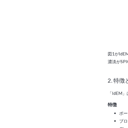
図1がId
濃淡がSP
2. 特
「IdE
特徴
ポー
ブロ