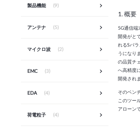
製品機能
(9)
1. 概要
アンテナ
(5)
5G通信
開発がと
れるSパ
マイクロ波
(2)
うになり
の品質チェ
へ高精度に
EMC
(3)
開発されま
そのベンチ
EDA
(4)
このツール
アローンで起
荷電粒子
(4)