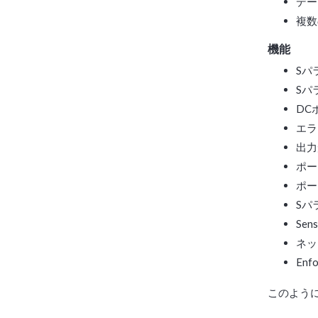
デー
複数
機能
Sパ
Sパラ
DC
エラ
出力形
ポー
ポー
Sパ
Se
ネッ
Enfo
このように