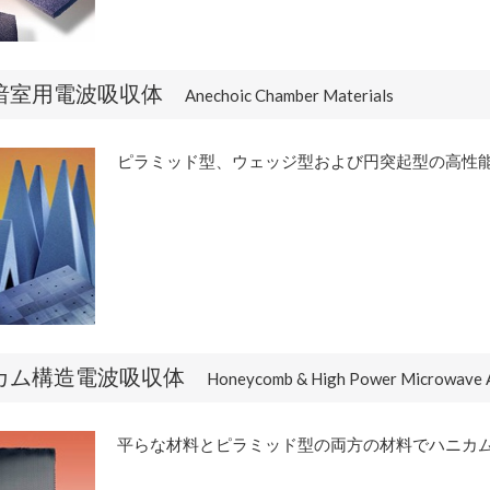
暗室用電波吸収体
Anechoic Chamber Materials
ピラミッド型、ウェッジ型および円突起型の高性
カム構造電波吸収体
Honeycomb & High Power Microwave 
平らな材料とピラミッド型の両方の材料でハニカ