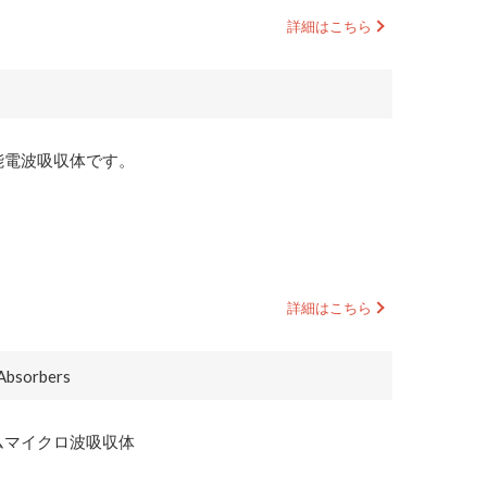
能電波吸収体です。
Absorbers
ムマイクロ波吸収体