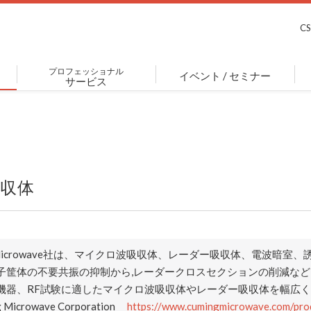
C
プロフェッショナル
イベント / セミナー
サービス
収体
ng Microwave社は、マイクロ波吸収体、レーダー吸収体、電波
子筐体の不要共振の抑制から,レーダークロスセクションの削減な
機器、RF試験に適したマイクロ波吸収体やレーダー吸収体を幅広
 Microwave Corporation
https://www.cumingmicrowave.com/prod