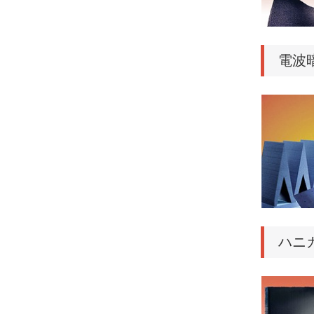
電波
ハニ